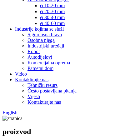
⌀ 10-20 mm
⌀ 20-30 mm
⌀ 30-40 mm
⌀ 40-60 mm
Industrije kojima se služi
Sigurnosna brava
Osobna njega
Industrijski uređaji
Robot
Autodijelovi
Komercijalna oprema
Pametni dom
Video
Kontaktirajte nas
Tehnički resurs
Često postavljana pitanja
Vijesti
Kontaktirajte nas
English
proizvod