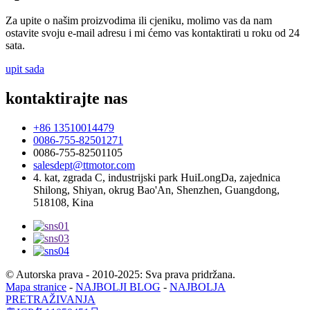
Za upite o našim proizvodima ili cjeniku, molimo vas da nam
ostavite svoju e-mail adresu i mi ćemo vas kontaktirati u roku od 24
sata.
upit sada
kontaktirajte nas
+86 13510014479
0086-755-82501271
0086-755-82501105
salesdept@ttmotor.com
4. kat, zgrada C, industrijski park HuiLongDa, zajednica
Shilong, Shiyan, okrug Bao'An, Shenzhen, Guangdong,
518108, Kina
© Autorska prava - 2010-2025: Sva prava pridržana.
Mapa stranice
-
NAJBOLJI BLOG
-
NAJBOLJA
PRETRAŽIVANJA