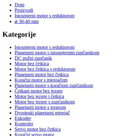
Dom
Proizvodi
Istosmjerni motor s reduktorom
⌀ 30-40 mm
Kategorije
Istosmjerni motor s reduktorom
Planetarni motor s istosmjernim zupčanikom
DC pužni zupčanik
Motor bez četkica
Motor bez četkica s reduktorom
Planetarni motor bez četkica
Koračni motor s mjenjačem
Planetarni motor s koračnim zupčanikom
Četkani motor bez jezgre
Motor bez jezgre i četkica
Motor bez jezgre s zupčanikom
Planetarni motor s jezgrom
Dvostruki planetarni mjenjač
Enkoder
Kontroler
Servo motor bez četkica
Koračni servo motor