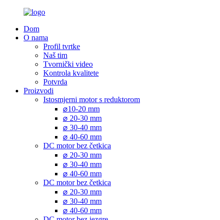
Dom
O nama
Profil tvrtke
Naš tim
Tvornički video
Kontrola kvalitete
Potvrda
Proizvodi
Istosmjerni motor s reduktorom
⌀10-20 mm
⌀ 20-30 mm
⌀ 30-40 mm
⌀ 40-60 mm
DC motor bez četkica
⌀ 20-30 mm
⌀ 30-40 mm
⌀ 40-60 mm
DC motor bez četkica
⌀ 20-30 mm
⌀ 30-40 mm
⌀ 40-60 mm
DC motor bez jezgre