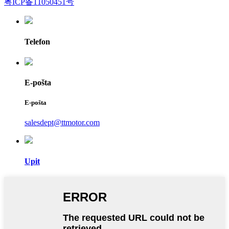
粤ICP备11050451号
Telefon
E-pošta
E-pošta
salesdept@ttmotor.com
Upit